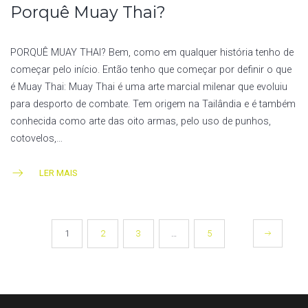
Porquê Muay Thai?
PORQUÊ MUAY THAI? Bem, como em qualquer história tenho de
começar pelo início. Então tenho que começar por definir o que
é Muay Thai: Muay Thai é uma arte marcial milenar que evoluiu
para desporto de combate. Tem origem na Tailândia e é também
conhecida como arte das oito armas, pelo uso de punhos,
cotovelos,…
LER MAIS
NAVEGAÇÃO
1
2
3
…
5
DE
ARTIGOS