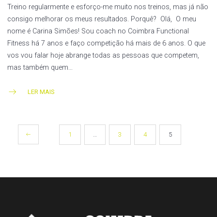
Treino regularmente e esforço-me muito nos treinos, mas já não
consigo melhorar os meus resultados. Porquê? Olá, O meu
nome é Carina Simões! Sou coach no Coimbra Functional
Fitness há 7 anos e faço competição há mais de 6 anos. O que
vos vou falar hoje abrange todas as pessoas que competem,
mas também quem…
LER MAIS
NAVEGAÇÃO
1
…
3
4
5
DE
ARTIGOS