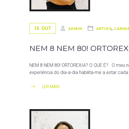
15. OUT
ADMIN
ARTIGO
,
CARINA
NEM 8 NEM 80! ORTOREXI
NEM 8 NEM 80! ORTOREXIA? O QUE É? O meu nome 
experiência do dia-a-dia habilita-me a estar c
LER MAIS