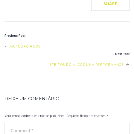
SHARE
P
Previous Post
O
OUTUBRO ROSA
S
Next Post
T
EFEITOS DO ÁLCOOL NA PERFORMANCE
N
A
V
DEIXE UM COMENTÁRIO
I
G
Your email address will not be published. Required fields are marked
*
A
T