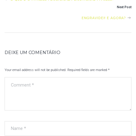
S
Next Post
T
ENGRAVIDEI! E AGORA?
N
A
V
DEIXE UM COMENTÁRIO
I
G
Your email address will not be published. Required fields are marked
*
A
T
I
O
N