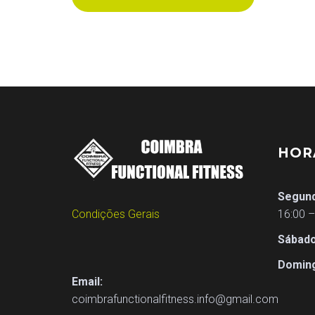
A
T
I
O
HOR
Segund
N
Condições Gerais
16:00 –
Sábado
Domin
Email:
coimbrafunctionalfitness.info@gmail.com