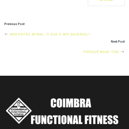
P
Previous Post
O
MAS ENTÃO AFINAL, O QUE É SER SAUDÁVEL?
S
Next Post
T
PORQUÊ MUAY THAI
N
A
V
I
G
A
T
I